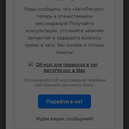
Рады сообщить, что «АвтоРесурс»
О компании
Контактная информация
теперь в отечественном
Способы оплаты
мессенджере! Получайте
Договор оферты
консультации, уточняйте наличие
Гарантия и возврат
запчастей и задавайте вопросы
Доставка и выдача
прямо в чате. Мы онлайн и готовы
Политика безопасности
Отзывы о нас
помочь!
Юридическим лицам
Поставщикам
Адреса пунктов выдачи
Autopilot-ABCP
Отсканируйте QR-код камерой телефона
Автозапчасти
или нажмите на кнопку ниже.
Контрактные запчасти
Для японских авто
Перейти в чат
Для корейских авто
Для китайских авто
Для американских авто
Ждём ваших сообщений!
Для российских авто
Для немецких авто