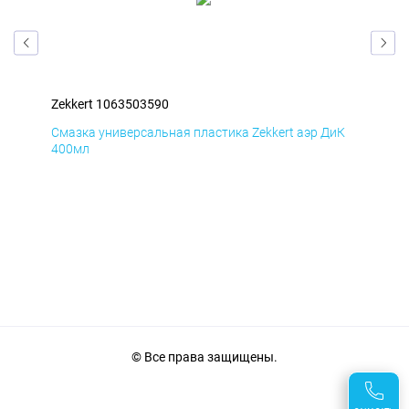
Zekkert 1063503590
Zek
мД
Смазка универсальная пластика Zekkert аэр ДиК
Сма
400мл
40
© Все права защищены.