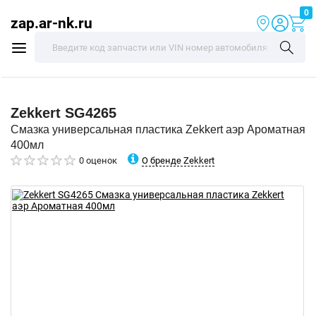
0
zap.ar-nk.ru
Zekkert
SG4265
Смазка универсальная пластика Zekkert аэр Ароматная
400мл
О бренде Zekkert
0 оценок