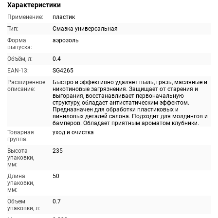
Характеристики
Применение:
пластик
Тип:
Смазка универсальная
Форма
аэрозоль
выпуска:
Объём, л:
0.4
EAN-13:
SG4265
Расширенное
Быстро и эффективно удаляет пыль, грязь, масляные и
описание:
никотиновые загрязнения. Защищает от старения и
выгорания, восстанавливает первоначальную
структуру, обладает антистатическим эффектом.
Предназначен для обработки пластиковых и
виниловых деталей салона. Подходит для молдингов и
бамперов. Обладает приятным ароматом клубники.
Товарная
уход и очистка
группа:
Высота
235
упаковки,
мм:
Длина
50
упаковки,
мм:
Объем
0.7
упаковки, л: