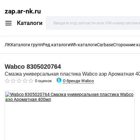
zap.ar-nk.ru
Каталоги
ЛК
Каталоги групп
Ред.каталоги
Wh-каталоги
Carbase
Сторонние к
Wabco
8305020764
Смазка универсальная пластика Wabco аэр Ароматная 4
О бренде Wabco
0 оценок