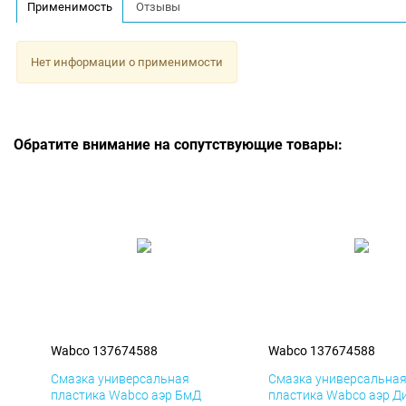
Применимость
Отзывы
Нет информации о применимости
Обратите внимание на сопутствующие товары:
Wabco 137674588
Wabco 137674588
Смазка универсальная
Смазка универсальна
пластика Wabco аэр БмД
пластика Wabco аэр Д