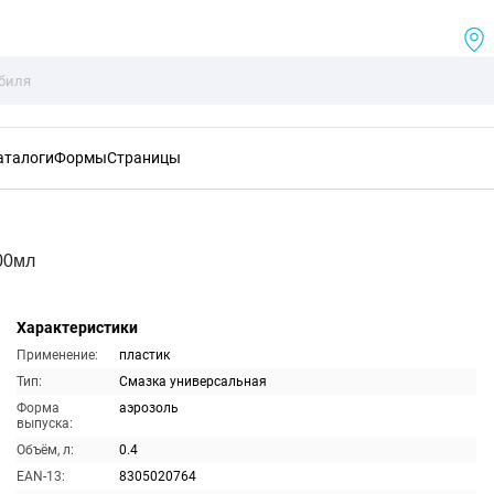
аталоги
Формы
Страницы
00мл
Характеристики
Применение:
пластик
Тип:
Смазка универсальная
Форма
аэрозоль
выпуска:
Объём, л:
0.4
EAN-13:
8305020764