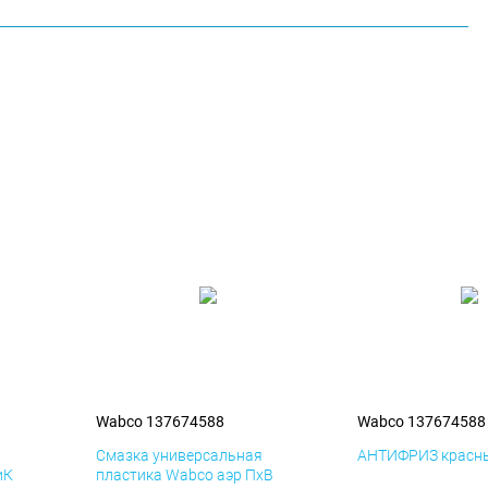
Wabco 137674588
Wabco 137674588
я
Смазка универсальная
АНТИФРИЗ красны
иК
пластика Wabco аэр ПхВ