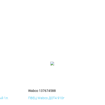
Wabco 137674588
й 1л.
ПВЕЦ Wabco ДОТ4 910г