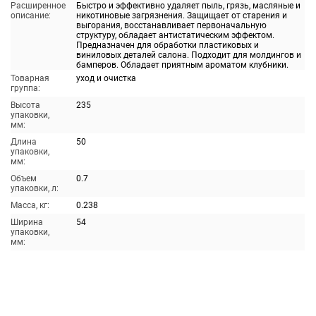
Расширенное
Быстро и эффективно удаляет пыль, грязь, масляные и
описание:
никотиновые загрязнения. Защищает от старения и
выгорания, восстанавливает первоначальную
структуру, обладает антистатическим эффектом.
Предназначен для обработки пластиковых и
виниловых деталей салона. Подходит для молдингов и
бамперов. Обладает приятным ароматом клубники.
Товарная
уход и очистка
группа:
Высота
235
упаковки,
мм:
Длина
50
упаковки,
мм:
Объем
0.7
упаковки, л:
Масса, кг:
0.238
Ширина
54
упаковки,
мм: