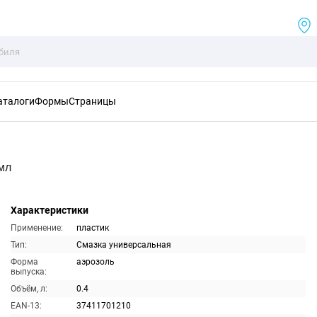
аталоги
Формы
Страницы
мл
Характеристики
Применение:
пластик
Тип:
Смазка универсальная
Форма
аэрозоль
выпуска:
Объём, л:
0.4
EAN-13:
37411701210