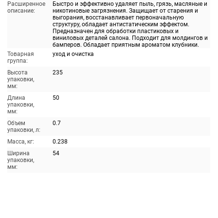
Расширенное
Быстро и эффективно удаляет пыль, грязь, масляные и
описание:
никотиновые загрязнения. Защищает от старения и
выгорания, восстанавливает первоначальную
структуру, обладает антистатическим эффектом.
Предназначен для обработки пластиковых и
виниловых деталей салона. Подходит для молдингов и
бамперов. Обладает приятным ароматом клубники.
Товарная
уход и очистка
группа:
Высота
235
упаковки,
мм:
Длина
50
упаковки,
мм:
Объем
0.7
упаковки, л:
Масса, кг:
0.238
Ширина
54
упаковки,
мм: