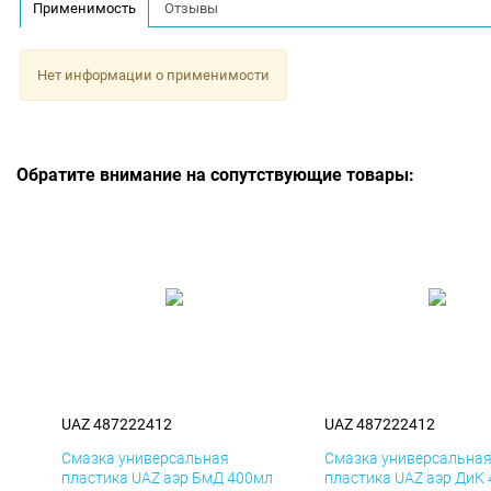
Применимость
Отзывы
Нет информации о применимости
Обратите внимание на сопутствующие товары:
UAZ 487222412
UAZ 487222412
Смазка универсальная
Смазка универсальна
пластика UAZ аэр БмД 400мл
пластика UAZ аэр ДиК