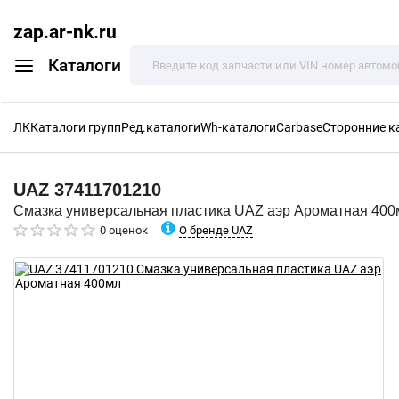
zap.ar-nk.ru
Каталоги
ЛК
Каталоги групп
Ред.каталоги
Wh-каталоги
Carbase
Сторонние к
UAZ
37411701210
Смазка универсальная пластика UAZ аэр Ароматная 400
О бренде UAZ
0 оценок