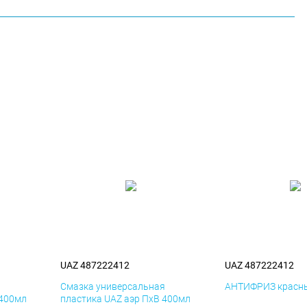
UAZ 487222412
UAZ 487222412
я
Смазка универсальная
АНТИФРИЗ красны
 400мл
пластика UAZ аэр ПхВ 400мл