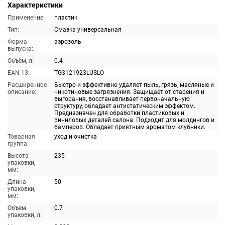
Характеристики
Применение:
пластик
Тип:
Смазка универсальная
Форма
аэрозоль
выпуска:
Объём, л:
0.4
EAN-13:
TG3121923LUSLO
Расширенное
Быстро и эффективно удаляет пыль, грязь, масляные и
описание:
никотиновые загрязнения. Защищает от старения и
выгорания, восстанавливает первоначальную
структуру, обладает антистатическим эффектом.
Предназначен для обработки пластиковых и
виниловых деталей салона. Подходит для молдингов и
бамперов. Обладает приятным ароматом клубники.
Товарная
уход и очистка
группа:
Высота
235
упаковки,
мм:
Длина
50
упаковки,
мм:
Объем
0.7
упаковки, л: