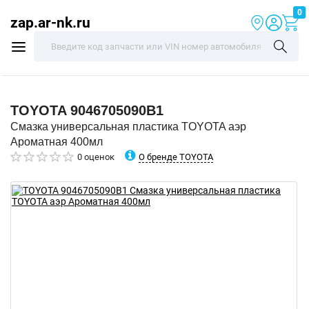
0
zap.ar-nk.ru
TOYOTA
9046705090B1
Смазка универсальная пластика TOYOTA аэр
Ароматная 400мл
О бренде TOYOTA
0 оценок