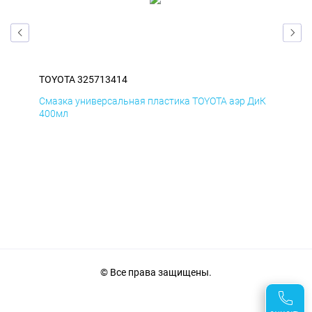
TOYOTA 325713414
TOY
БмД
Смазка универсальная пластика TOYOTA аэр ДиК
Сма
400мл
40
© Все права защищены.