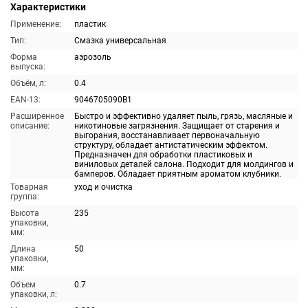
Характеристики
Применение:
пластик
Тип:
Смазка универсальная
Форма
аэрозоль
выпуска:
Объём, л:
0.4
EAN-13:
9046705090B1
Расширенное
Быстро и эффективно удаляет пыль, грязь, масляные и
описание:
никотиновые загрязнения. Защищает от старения и
выгорания, восстанавливает первоначальную
структуру, обладает антистатическим эффектом.
Предназначен для обработки пластиковых и
виниловых деталей салона. Подходит для молдингов и
бамперов. Обладает приятным ароматом клубники.
Товарная
уход и очистка
группа:
Высота
235
упаковки,
мм:
Длина
50
упаковки,
мм:
Объем
0.7
упаковки, л: