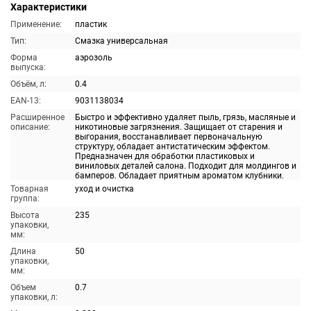
Характеристики
Применение:
пластик
Тип:
Смазка универсальная
Форма
аэрозоль
выпуска:
Объём, л:
0.4
EAN-13:
9031138034
Расширенное
Быстро и эффективно удаляет пыль, грязь, масляные и
описание:
никотиновые загрязнения. Защищает от старения и
выгорания, восстанавливает первоначальную
структуру, обладает антистатическим эффектом.
Предназначен для обработки пластиковых и
виниловых деталей салона. Подходит для молдингов и
бамперов. Обладает приятным ароматом клубники.
Товарная
уход и очистка
группа:
Высота
235
упаковки,
мм:
Длина
50
упаковки,
мм:
Объем
0.7
упаковки, л: