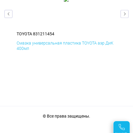
TOYOTA 831211454
TOY
БмД
Смазка универсальная пластика TOYOTA аэр ДиК
Сма
400мл
40
© Все права защищены.