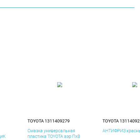
TOYOTA 1311409279
TOYOTA 13114092
я
Смазка универсальная
АНТИФРИЗ красны
ДиК
пластика TOYOTA аэр ПхВ