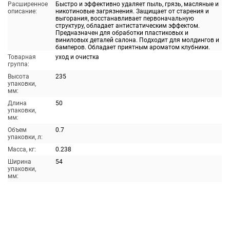
Расширенное
Быстро и эффективно удаляет пыль, грязь, масляные и
описание:
никотиновые загрязнения. Защищает от старения и
выгорания, восстанавливает первоначальную
структуру, обладает антистатическим эффектом.
Предназначен для обработки пластиковых и
виниловых деталей салона. Подходит для молдингов и
бамперов. Обладает приятным ароматом клубники.
Товарная
уход и очистка
группа:
Высота
235
упаковки,
мм:
Длина
50
упаковки,
мм:
Объем
0.7
упаковки, л:
Масса, кг:
0.238
Ширина
54
упаковки,
мм: