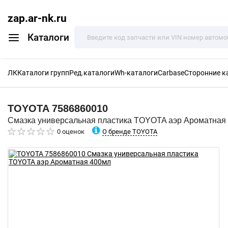
zap.ar-nk.ru
Каталоги
ЛК
Каталоги групп
Ред.каталоги
Wh-каталоги
Carbase
Сторонние к
TOYOTA
7586860010
Смазка универсальная пластика TOYOTA аэр Ароматная
О бренде TOYOTA
0 оценок