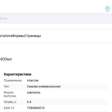
аталоги
Формы
Страницы
 400мл
Характеристики
Применение:
пластик
Тип:
Смазка универсальная
Форма
аэрозоль
выпуска:
Объём, л:
0.4
EAN-13:
7586860010