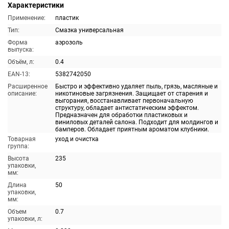
Характеристики
Применение:
пластик
Тип:
Смазка универсальная
Форма
аэрозоль
выпуска:
Объём, л:
0.4
EAN-13:
5382742050
Расширенное
Быстро и эффективно удаляет пыль, грязь, масляные и
описание:
никотиновые загрязнения. Защищает от старения и
выгорания, восстанавливает первоначальную
структуру, обладает антистатическим эффектом.
Предназначен для обработки пластиковых и
виниловых деталей салона. Подходит для молдингов и
бамперов. Обладает приятным ароматом клубники.
Товарная
уход и очистка
группа:
Высота
235
упаковки,
мм:
Длина
50
упаковки,
мм:
Объем
0.7
упаковки, л: