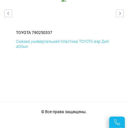
TOYOTA 790250337
TOY
БмД
Смазка универсальная пластика TOYOTA аэр ДиК
Сма
400мл
40
© Все права защищены.