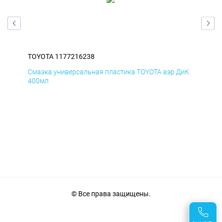
TOYOTA 1177216238
TOY
БмД
Смазка универсальная пластика TOYOTA аэр ДиК
Сма
400мл
40
© Все права защищены.