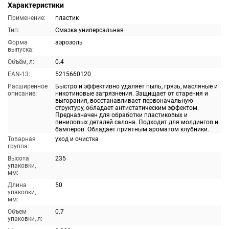
Характеристики
Применение:
пластик
Тип:
Смазка универсальная
Форма
аэрозоль
выпуска:
Объём, л:
0.4
EAN-13:
5215660120
Расширенное
Быстро и эффективно удаляет пыль, грязь, масляные и
описание:
никотиновые загрязнения. Защищает от старения и
выгорания, восстанавливает первоначальную
структуру, обладает антистатическим эффектом.
Предназначен для обработки пластиковых и
виниловых деталей салона. Подходит для молдингов и
бамперов. Обладает приятным ароматом клубники.
Товарная
уход и очистка
группа:
Высота
235
упаковки,
мм:
Длина
50
упаковки,
мм:
Объем
0.7
упаковки, л: