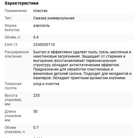
Характеристики
Применение:
пластик
Тип:
Смазка универсальная
Форма
аэрозоль
выпуска:
Объём, л:
0.4
EAN-13:
2330050110
Расширенное
Быстро и эффективно удаляет пыль, грязь, масляные и
описание:
никотиновые загрязнения. Защищает от старения и
выгорания, восстанавливает первоначальную
структуру, обладает антистатическим эффектом.
Предназначен для обработки пластиковых и
виниловых деталей салона. Подходит для молдингов и
бамперов. Обладает приятным ароматом клубники.
Товарная
уход и очистка
группа:
Высота
235
упаковки,
мм:
Длина
50
упаковки,
мм:
Объем
0.7
упаковки, л: