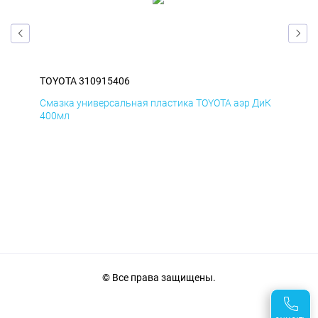
TOYOTA 310915406
TOY
БмД
Смазка универсальная пластика TOYOTA аэр ДиК
Сма
400мл
40
© Все права защищены.