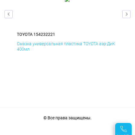
TOYOTA 154232221
TOY
БмД
Смазка универсальная пластика TOYOTA аэр ДиК
Сма
400мл
40
© Все права защищены.