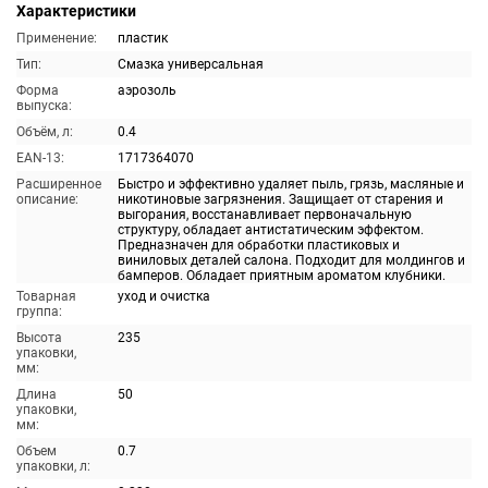
Характеристики
Применение:
пластик
Тип:
Смазка универсальная
Форма
аэрозоль
выпуска:
Объём, л:
0.4
EAN-13:
1717364070
Расширенное
Быстро и эффективно удаляет пыль, грязь, масляные и
описание:
никотиновые загрязнения. Защищает от старения и
выгорания, восстанавливает первоначальную
структуру, обладает антистатическим эффектом.
Предназначен для обработки пластиковых и
виниловых деталей салона. Подходит для молдингов и
бамперов. Обладает приятным ароматом клубники.
Товарная
уход и очистка
группа:
Высота
235
упаковки,
мм:
Длина
50
упаковки,
мм:
Объем
0.7
упаковки, л: