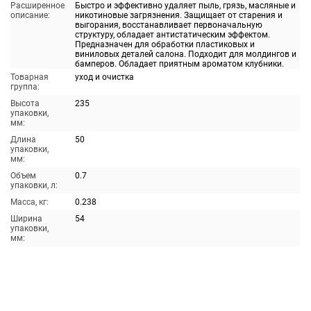
Расширенное
Быстро и эффективно удаляет пыль, грязь, масляные и
описание:
никотиновые загрязнения. Защищает от старения и
выгорания, восстанавливает первоначальную
структуру, обладает антистатическим эффектом.
Предназначен для обработки пластиковых и
виниловых деталей салона. Подходит для молдингов и
бамперов. Обладает приятным ароматом клубники.
Товарная
уход и очистка
группа:
Высота
235
упаковки,
мм:
Длина
50
упаковки,
мм:
Объем
0.7
упаковки, л:
Масса, кг:
0.238
Ширина
54
упаковки,
мм: