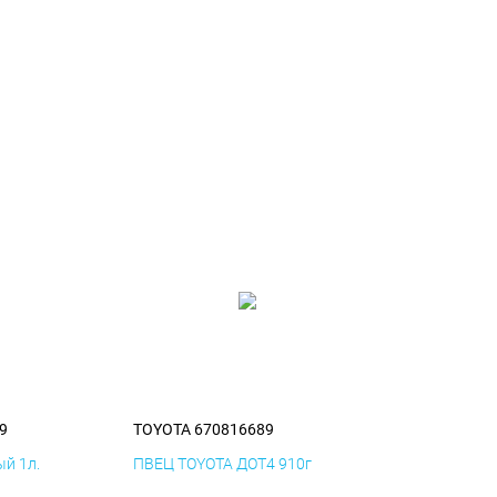
9
TOYOTA 670816689
й 1л.
ПВЕЦ TOYOTA ДОТ4 910г