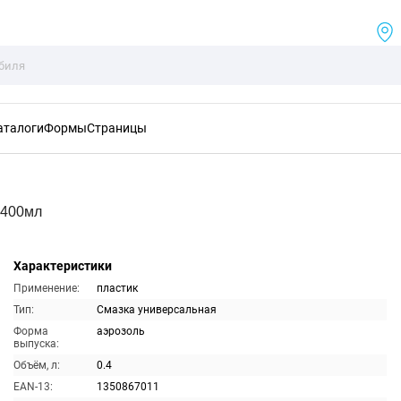
аталоги
Формы
Страницы
 400мл
Характеристики
Применение:
пластик
Тип:
Смазка универсальная
Форма
аэрозоль
выпуска:
Объём, л:
0.4
EAN-13:
1350867011