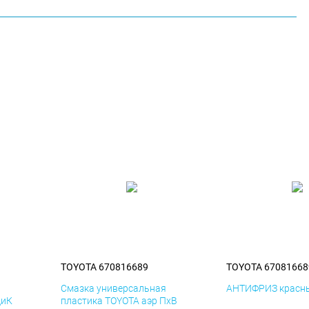
TOYOTA 670816689
TOYOTA 67081668
я
Смазка универсальная
АНТИФРИЗ красны
ДиК
пластика TOYOTA аэр ПхВ