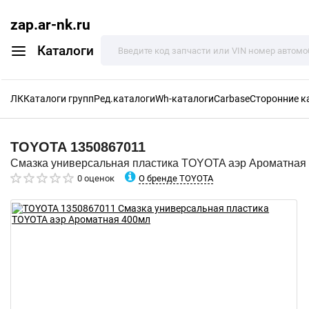
zap.ar-nk.ru
Каталоги
ЛК
Каталоги групп
Ред.каталоги
Wh-каталоги
Carbase
Сторонние к
TOYOTA
1350867011
Смазка универсальная пластика TOYOTA аэр Ароматная
О бренде TOYOTA
0 оценок