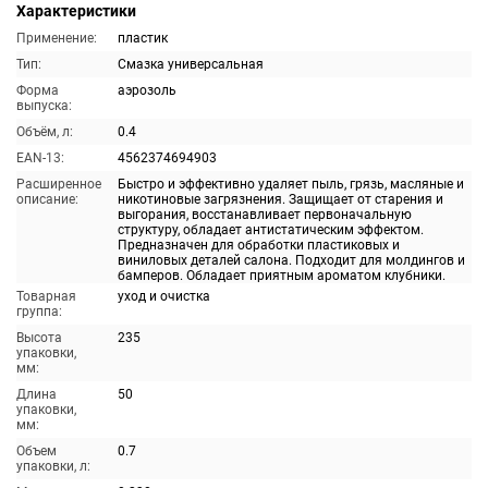
Характеристики
Применение:
пластик
Тип:
Смазка универсальная
Форма
аэрозоль
выпуска:
Объём, л:
0.4
EAN-13:
4562374694903
Расширенное
Быстро и эффективно удаляет пыль, грязь, масляные и
описание:
никотиновые загрязнения. Защищает от старения и
выгорания, восстанавливает первоначальную
структуру, обладает антистатическим эффектом.
Предназначен для обработки пластиковых и
виниловых деталей салона. Подходит для молдингов и
бамперов. Обладает приятным ароматом клубники.
Товарная
уход и очистка
группа:
Высота
235
упаковки,
мм:
Длина
50
упаковки,
мм:
Объем
0.7
упаковки, л: