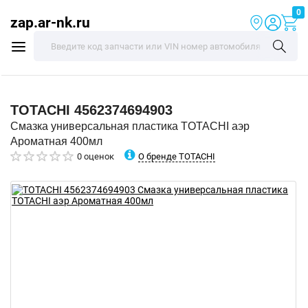
0
zap.ar-nk.ru
TOTACHI
4562374694903
Смазка универсальная пластика TOTACHI аэр
Ароматная 400мл
О бренде TOTACHI
0 оценок