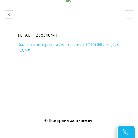
TOTACHI 235340441
TOT
БмД
Смазка универсальная пластика TOTACHI аэр ДиК
Сма
400мл
40
© Все права защищены.