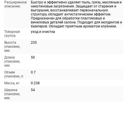
Расширенное
Быстро и эффективно удаляет пыль, грязь, масляные и
описание:
никотиновые загрязнения. Защищает от старения и
выгорания, восстанавливает первоначальную
структуру, обладает антистатическим эффектом.
Предназначен для обработки пластиковых и
виниловых деталей салона. Подходит для молдингов и
бамперов. Обладает приятным ароматом клубники.
Товарная
уход и очистка
группа:
Высота
235
упаковки,
мм:
Длина
50
упаковки,
мм:
Объем
0.7
упаковки, л:
Масса, кг:
0.238
Ширина
54
упаковки,
мм: