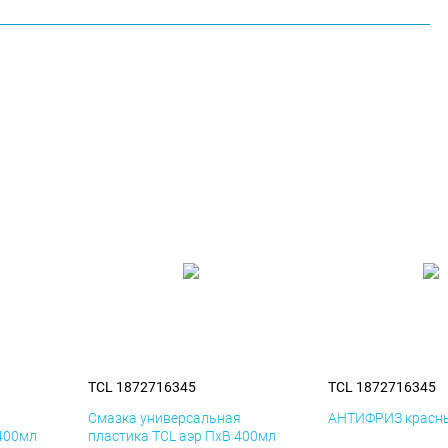
TCL 1872716345
TCL 1872716345
я
Смазка универсальная
АНТИФРИЗ красны
 400мл
пластика TCL аэр ПхВ 400мл