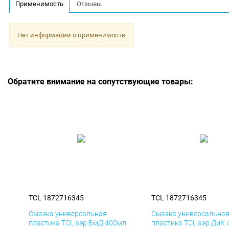
Применимость
Отзывы
Нет информации о применимости
Обратите внимание на сопутствующие товары:
TCL 1872716345
TCL 1872716345
Смазка универсальная
Смазка универсальна
пластика TCL аэр БмД 400мл
пластика TCL аэр ДиК