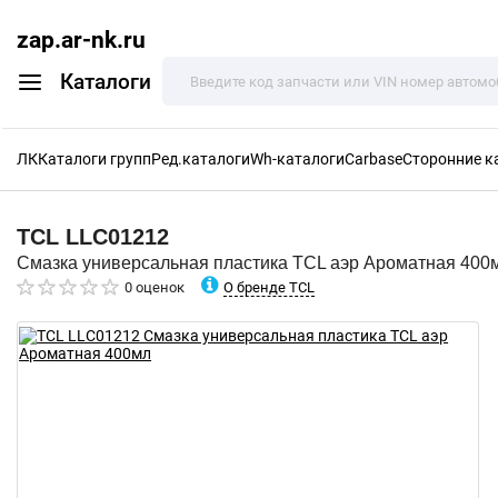
zap.ar-nk.ru
Каталоги
ЛК
Каталоги групп
Ред.каталоги
Wh-каталоги
Carbase
Сторонние к
TCL
LLC01212
Смазка универсальная пластика TCL аэр Ароматная 400
О бренде TCL
0 оценок