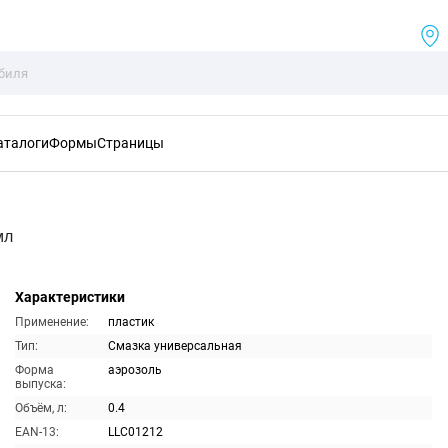
аталоги
Формы
Страницы
мл
Характеристики
Применение:
пластик
Тип:
Смазка универсальная
Форма
аэрозоль
выпуска:
Объём, л:
0.4
EAN-13:
LLC01212