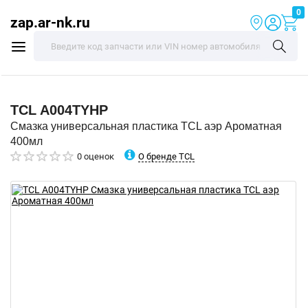
0
zap.ar-nk.ru
TCL
A004TYHP
Смазка универсальная пластика TCL аэр Ароматная
400мл
О бренде TCL
0 оценок