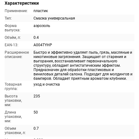
Характеристики
Применение:
пластик
Тип:
Смазка универсальная
Форма
аэрозоль
выпуска:
Объём, л:
0.4
EAN-13:
A004TYHP
Расширенное
Быстро и эффективно удаляет пыль, грязь, масляные и
описание:
никотиновые загрязнения. Защищает от старения и
выгорания, восстанавливает первоначальную
структуру, обладает антистатическим эффектом.
Предназначен для обработки пластиковых и
виниловых деталей салона. Подходит для молдингов и
бамперов. Обладает приятным ароматом клубники.
Товарная
уход и очистка
группа:
Высота
235
упаковки,
мм:
Длина
50
упаковки,
мм:
Объем
0.7
упаковки, л: