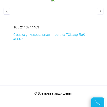
TCL 2113744463
TCL
Смазка универсальная пластика TCL аэр ДиК
Сма
400мл
40
© Все права защищены.