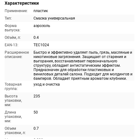
Характеристики
Применение:
пластик
Тип:
Смазка универсальная
Форма
аэрозоль
выпуска:
Объём, л:
0.4
EAN-13:
TEC1024
Расширенное
Быстро и эффективно удаляет пыль, грязь, масляные и
описание:
никотиновые загрязнения. Защищает от старения и
выгорания, восстанавливает первоначальную
структуру, обладает антистатическим эффектом.
Предназначен для обработки пластиковых и
виниловых деталей салона. Подходит для молдингов и
бамперов. Обладает приятным ароматом клубники.
Товарная
уход и очистка
группа:
Высота
235
упаковки,
мм:
Длина
50
упаковки,
мм:
Объем
0.7
упаковки, л: