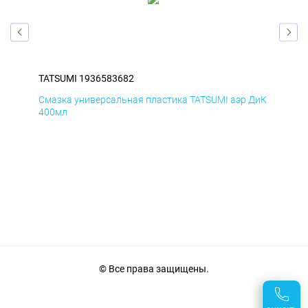
TATSUMI 1936583682
TAT
БмД
Смазка универсальная пластика TATSUMI аэр ДиК
Сма
400мл
40
© Все права защищены.