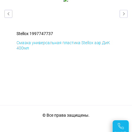
Stellox 1997747737
Ste
Д
Смазка универсальная пластика Stellox аэр ДиК
Сма
400мл
40
© Все права защищены.