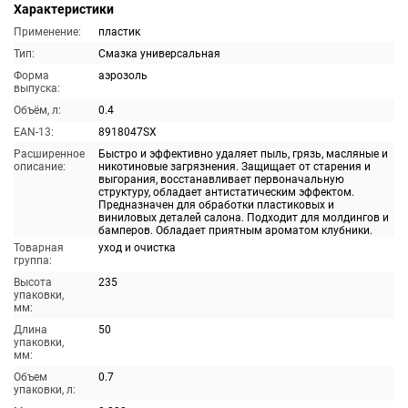
Характеристики
Применение:
пластик
Тип:
Смазка универсальная
Форма
аэрозоль
выпуска:
Объём, л:
0.4
EAN-13:
8918047SX
Расширенное
Быстро и эффективно удаляет пыль, грязь, масляные и
описание:
никотиновые загрязнения. Защищает от старения и
выгорания, восстанавливает первоначальную
структуру, обладает антистатическим эффектом.
Предназначен для обработки пластиковых и
виниловых деталей салона. Подходит для молдингов и
бамперов. Обладает приятным ароматом клубники.
Товарная
уход и очистка
группа:
Высота
235
упаковки,
мм:
Длина
50
упаковки,
мм:
Объем
0.7
упаковки, л: