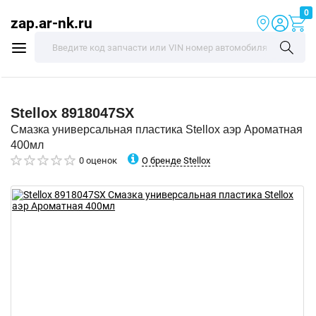
0
zap.ar-nk.ru
Stellox
8918047SX
Смазка универсальная пластика Stellox аэр Ароматная
400мл
О бренде Stellox
0 оценок