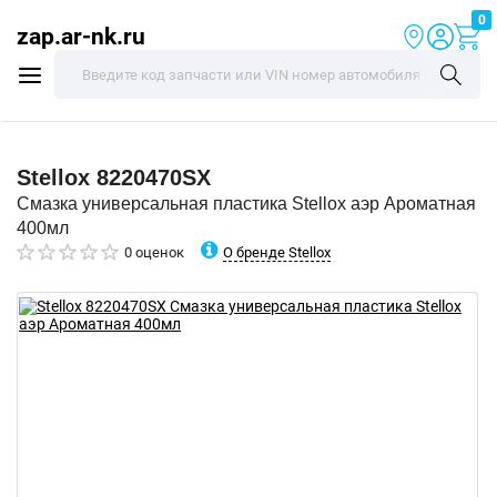
0
zap.ar-nk.ru
Stellox
8220470SX
Смазка универсальная пластика Stellox аэр Ароматная
400мл
О бренде Stellox
0 оценок