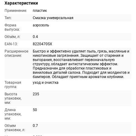
Характеристики
Применение:
пластик
Тип:
Смазка универсальная
Форма
аэрозоль
выпуска:
Объём, л:
0.4
EAN-13:
8220470SX
Расширенное
Быстро и эффективно удаляет пыль, грязь, масляные и
описание:
никотиновые загрязнения. Защищает от старения и
выгорания, восстанавливает первоначальную
структуру, обладает антистатическим эффектом.
Предназначен для обработки пластиковых и
виниловых деталей салона. Подходит для молдингов и
бамперов. Обладает приятным ароматом клубники.
Товарная
уход и очистка
группа:
Высота
235
упаковки,
мм:
Длина
50
упаковки,
мм:
Объем
0.7
упаковки, л: