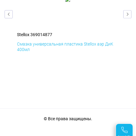
Stellox 369014877
Ste
Д
Смазка универсальная пластика Stellox аэр ДиК
Сма
400мл
40
© Все права защищены.