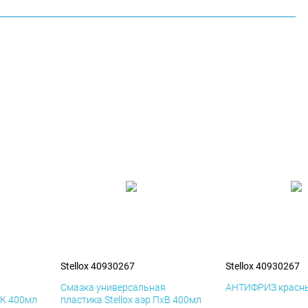
Stellox 40930267
Stellox 40930267
я
Смазка универсальная
АНТИФРИЗ красны
иК 400мл
пластика Stellox аэр ПхВ 400мл