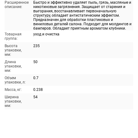
Расширенное
Быстро и эффективно удаляет пыль, грязь, масляные и
описание:
никотиновые загрязнения. Защищает от старения и
выгорания, восстанавливает первоначальную
структуру, обладает антистатическим эффектом.
Предназначен для обработки пластиковых и
виниловых деталей салона. Подходит для молдингов и
бамперов. Обладает приятным ароматом клубники.
Товарная
уход и очистка
группа:
Высота
235
упаковки,
мм:
Длина
50
упаковки,
мм:
Объем
0.7
упаковки, л:
Масса, кг:
0.238
Ширина
54
упаковки,
мм: