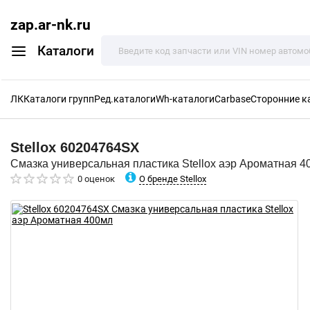
zap.ar-nk.ru
Каталоги
ЛК
Каталоги групп
Ред.каталоги
Wh-каталоги
Carbase
Сторонние к
Stellox
60204764SX
Смазка универсальная пластика Stellox аэр Ароматная 4
О бренде Stellox
0 оценок