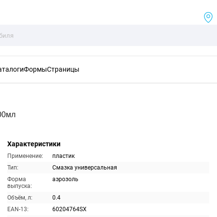
аталоги
Формы
Страницы
00мл
Характеристики
Применение:
пластик
Тип:
Смазка универсальная
Форма
аэрозоль
выпуска:
Объём, л:
0.4
EAN-13:
60204764SX