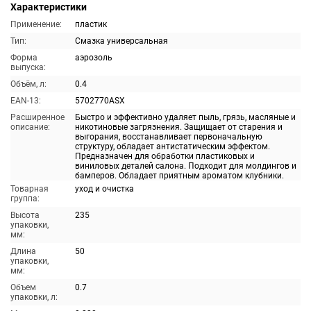
Характеристики
Применение:
пластик
Тип:
Смазка универсальная
Форма
аэрозоль
выпуска:
Объём, л:
0.4
EAN-13:
5702770ASX
Расширенное
Быстро и эффективно удаляет пыль, грязь, масляные и
описание:
никотиновые загрязнения. Защищает от старения и
выгорания, восстанавливает первоначальную
структуру, обладает антистатическим эффектом.
Предназначен для обработки пластиковых и
виниловых деталей салона. Подходит для молдингов и
бамперов. Обладает приятным ароматом клубники.
Товарная
уход и очистка
группа:
Высота
235
упаковки,
мм:
Длина
50
упаковки,
мм:
Объем
0.7
упаковки, л: