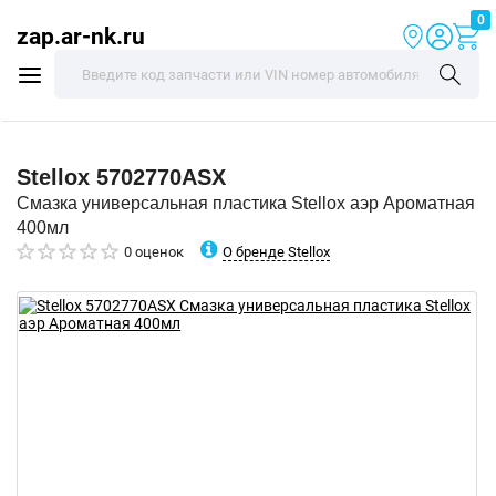
0
zap.ar-nk.ru
Stellox
5702770ASX
Смазка универсальная пластика Stellox аэр Ароматная
400мл
О бренде Stellox
0 оценок