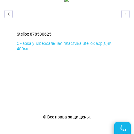
Stellox 878530625
Ste
Д
Смазка универсальная пластика Stellox аэр ДиК
Сма
400мл
40
© Все права защищены.