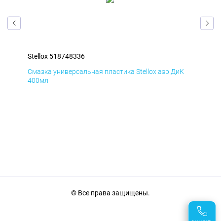
Stellox 518748336
Ste
Д
Смазка универсальная пластика Stellox аэр ДиК
Сма
400мл
40
© Все права защищены.