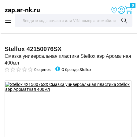
0
zap.ar-nk.ru
Stellox
42150076SX
Смазка универсальная пластика Stellox аэр Ароматная
400мл
О бренде Stellox
0 оценок