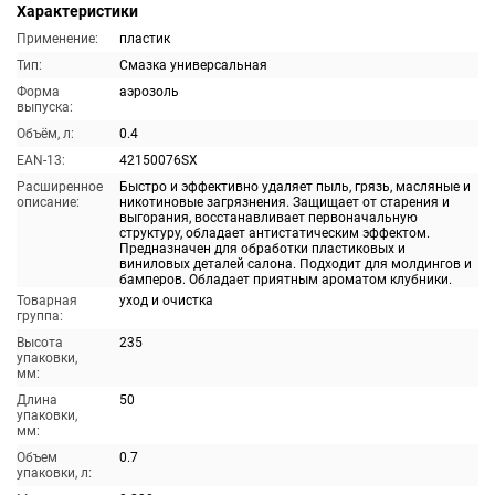
Характеристики
Применение:
пластик
Тип:
Смазка универсальная
Форма
аэрозоль
выпуска:
Объём, л:
0.4
EAN-13:
42150076SX
Расширенное
Быстро и эффективно удаляет пыль, грязь, масляные и
описание:
никотиновые загрязнения. Защищает от старения и
выгорания, восстанавливает первоначальную
структуру, обладает антистатическим эффектом.
Предназначен для обработки пластиковых и
виниловых деталей салона. Подходит для молдингов и
бамперов. Обладает приятным ароматом клубники.
Товарная
уход и очистка
группа:
Высота
235
упаковки,
мм:
Длина
50
упаковки,
мм:
Объем
0.7
упаковки, л: