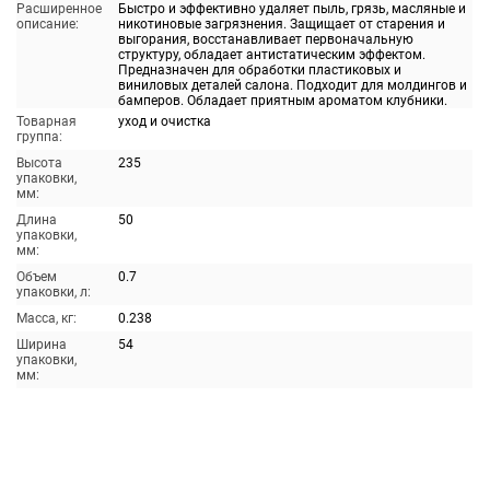
Расширенное
Быстро и эффективно удаляет пыль, грязь, масляные и
описание:
никотиновые загрязнения. Защищает от старения и
выгорания, восстанавливает первоначальную
структуру, обладает антистатическим эффектом.
Предназначен для обработки пластиковых и
виниловых деталей салона. Подходит для молдингов и
бамперов. Обладает приятным ароматом клубники.
Товарная
уход и очистка
группа:
Высота
235
упаковки,
мм:
Длина
50
упаковки,
мм:
Объем
0.7
упаковки, л:
Масса, кг:
0.238
Ширина
54
упаковки,
мм: