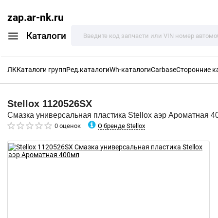
zap.ar-nk.ru
Каталоги
ЛК
Каталоги групп
Ред.каталоги
Wh-каталоги
Carbase
Сторонние к
Stellox
1120526SX
Смазка универсальная пластика Stellox аэр Ароматная 4
О бренде Stellox
0 оценок