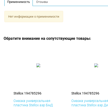
Применимость
Отзывы
Нет информации о применимости
Обратите внимание на сопутствующие товары:
Stellox 194785296
Stellox 194785296
Смазка универсальная
Смазка универсальна
пластика Stellox аэр БмД
пластика Stellox аэр Д