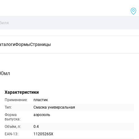
аталоги
Формы
Страницы
00мл
Характеристики
Применение:
пластик
Тип:
Смазка универсальная
Форма
аэрозоль
выпуска:
Объём, л:
0.4
EAN-13:
1120526SX