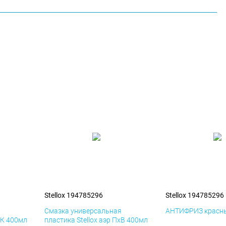
Stellox 194785296
Stellox 194785296
я
Смазка универсальная
АНТИФРИЗ красны
иК 400мл
пластика Stellox аэр ПхВ 400мл