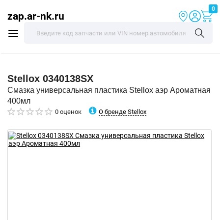
0
zap.ar-nk.ru
Stellox
0340138SX
Смазка универсальная пластика Stellox аэр Ароматная
400мл
О бренде Stellox
0 оценок