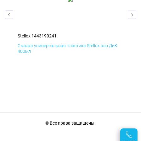
Stellox 1443190241
Ste
Д
Смазка универсальная пластика Stellox аэр ДиК
Сма
400мл
40
© Все права защищены.