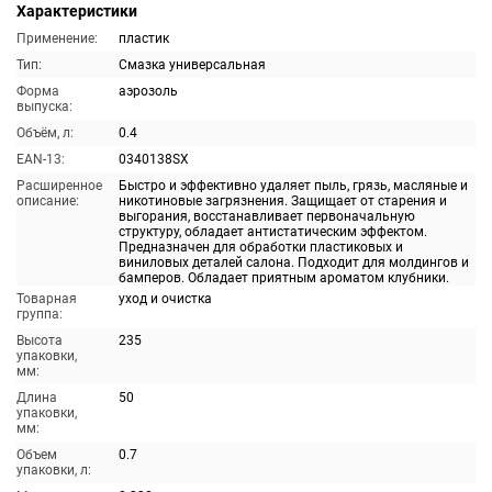
Характеристики
Применение:
пластик
Тип:
Смазка универсальная
Форма
аэрозоль
выпуска:
Объём, л:
0.4
EAN-13:
0340138SX
Расширенное
Быстро и эффективно удаляет пыль, грязь, масляные и
описание:
никотиновые загрязнения. Защищает от старения и
выгорания, восстанавливает первоначальную
структуру, обладает антистатическим эффектом.
Предназначен для обработки пластиковых и
виниловых деталей салона. Подходит для молдингов и
бамперов. Обладает приятным ароматом клубники.
Товарная
уход и очистка
группа:
Высота
235
упаковки,
мм:
Длина
50
упаковки,
мм:
Объем
0.7
упаковки, л: