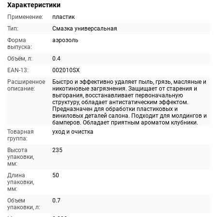
Характеристики
Применение:
пластик
Тип:
Смазка универсальная
Форма
аэрозоль
выпуска:
Объём, л:
0.4
EAN-13:
002010SX
Расширенное
Быстро и эффективно удаляет пыль, грязь, масляные и
описание:
никотиновые загрязнения. Защищает от старения и
выгорания, восстанавливает первоначальную
структуру, обладает антистатическим эффектом.
Предназначен для обработки пластиковых и
виниловых деталей салона. Подходит для молдингов и
бамперов. Обладает приятным ароматом клубники.
Товарная
уход и очистка
группа:
Высота
235
упаковки,
мм:
Длина
50
упаковки,
мм:
Объем
0.7
упаковки, л: