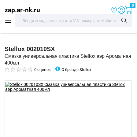
0
zap.ar-nk.ru
Stellox
002010SX
Смазка универсальная пластика Stellox аэр Ароматная
400мл
О бренде Stellox
0 оценок