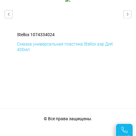
Stellox 1074334024
Ste
Д
Смазка универсальная пластика Stellox аэр ДиК
Сма
400мл
40
© Все права защищены.