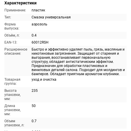
Характеристики
Применение:
пластик
Тип:
Смазка универсальная
Форма
аэрозоль
выпуска:
Объём, л:
0.4
EAN-13:
60012RSH
Расширенное
Быстро и эффективно удаляет пыль, грязь, масляные и
описание:
никотиновые загрязнения. Защищает от старения и
выгорания, восстанавливает первоначальную
структуру, обладает антистатическим эффектом.
Предназначен для обработки пластиковых и
виниловых деталей салона. Подходит для молдингов и
бамперов. Обладает приятным ароматом клубники.
Товарная
уход и очистка
группа:
Высота
235
упаковки,
мм:
Длина
50
упаковки,
мм:
Объем
0.7
упаковки, л: