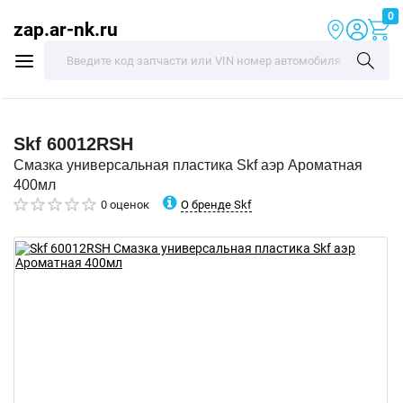
0
zap.ar-nk.ru
Skf
60012RSH
Смазка универсальная пластика Skf аэр Ароматная
400мл
О бренде Skf
0 оценок