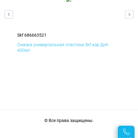
Skf 686663521
Skf
Смазка универсальная пластика Skf аэр ДиК
Сма
400мл
40
© Все права защищены.