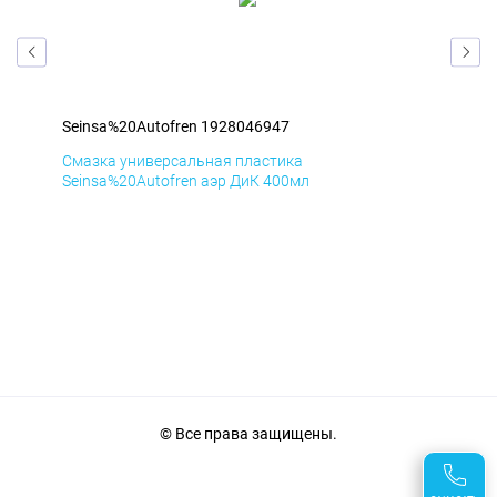
Seinsa%20Autofren 1928046947
Sei
Смазка универсальная пластика
Сма
Seinsa%20Autofren аэр ДиК 400мл
Sei
© Все права защищены.