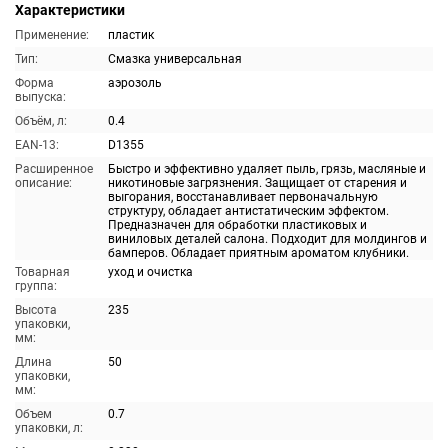
Характеристики
Применение:
пластик
Тип:
Смазка универсальная
Форма
аэрозоль
выпуска:
Объём, л:
0.4
EAN-13:
D1355
Расширенное
Быстро и эффективно удаляет пыль, грязь, масляные и
описание:
никотиновые загрязнения. Защищает от старения и
выгорания, восстанавливает первоначальную
структуру, обладает антистатическим эффектом.
Предназначен для обработки пластиковых и
виниловых деталей салона. Подходит для молдингов и
бамперов. Обладает приятным ароматом клубники.
Товарная
уход и очистка
группа:
Высота
235
упаковки,
мм:
Длина
50
упаковки,
мм:
Объем
0.7
упаковки, л: