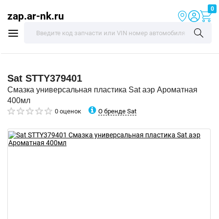
0
zap.ar-nk.ru
Sat
STTY379401
Смазка универсальная пластика Sat аэр Ароматная
400мл
О бренде Sat
0 оценок