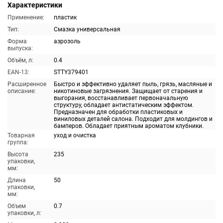
Характеристики
Применение:
пластик
Тип:
Смазка универсальная
Форма
аэрозоль
выпуска:
Объём, л:
0.4
EAN-13:
STTY379401
Расширенное
Быстро и эффективно удаляет пыль, грязь, масляные и
описание:
никотиновые загрязнения. Защищает от старения и
выгорания, восстанавливает первоначальную
структуру, обладает антистатическим эффектом.
Предназначен для обработки пластиковых и
виниловых деталей салона. Подходит для молдингов и
бамперов. Обладает приятным ароматом клубники.
Товарная
уход и очистка
группа:
Высота
235
упаковки,
мм:
Длина
50
упаковки,
мм:
Объем
0.7
упаковки, л: