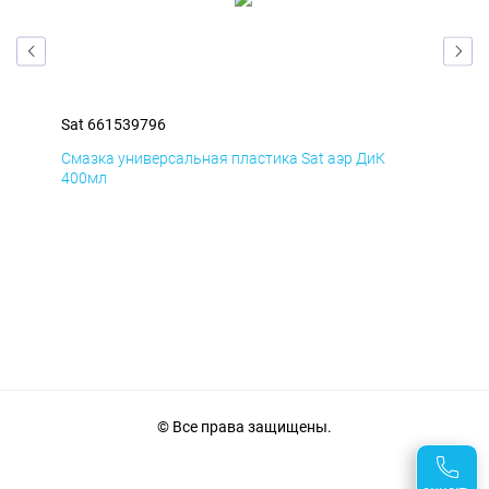
Sat 661539796
Sat
Смазка универсальная пластика Sat аэр ДиК
Сма
400мл
40
© Все права защищены.