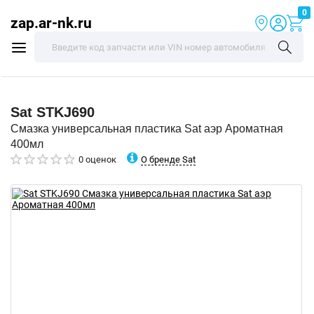
0
zap.ar-nk.ru
Sat
STKJ690
Смазка универсальная пластика Sat аэр Ароматная
400мл
О бренде Sat
0 оценок