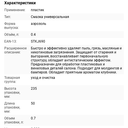
Характеристики
Применение:
пластик
Тип:
Смазка универсальная
Форма
аэрозоль
выпуска:
Объём, л:
0.4
EAN-13:
STKJ690
Расширенное
Быстро и эффективно удаляет пыль, грязь, масляные и
описание:
никотиновые загрязнения. Защищает от старения и
выгорания, восстанавливает первоначальную
структуру, обладает антистатическим эффектом.
Предназначен для обработки пластиковых и
виниловых деталей салона. Подходит для молдингов и
бамперов. Обладает приятным ароматом клубники.
Товарная
уход и очистка
группа:
Высота
235
упаковки,
мм:
Длина
50
упаковки,
мм:
Объем
0.7
упаковки, л: