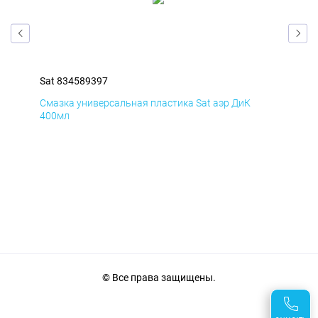
Sat 834589397
Sat
Смазка универсальная пластика Sat аэр ДиК
Сма
400мл
40
© Все права защищены.