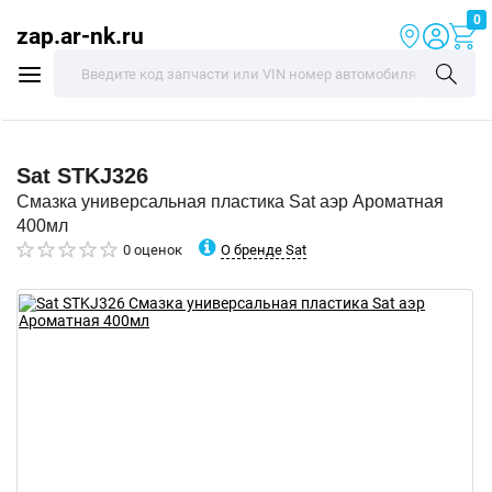
0
zap.ar-nk.ru
Sat
STKJ326
Смазка универсальная пластика Sat аэр Ароматная
400мл
О бренде Sat
0 оценок