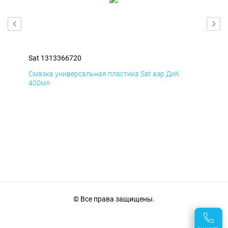
Sat 1313366720
Sat
Смазка универсальная пластика Sat аэр ДиК
Сма
400мл
40
© Все права защищены.