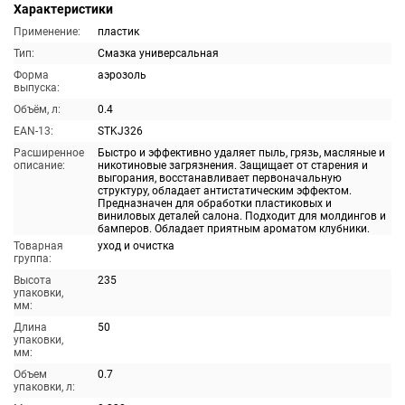
Характеристики
Применение:
пластик
Тип:
Смазка универсальная
Форма
аэрозоль
выпуска:
Объём, л:
0.4
EAN-13:
STKJ326
Расширенное
Быстро и эффективно удаляет пыль, грязь, масляные и
описание:
никотиновые загрязнения. Защищает от старения и
выгорания, восстанавливает первоначальную
структуру, обладает антистатическим эффектом.
Предназначен для обработки пластиковых и
виниловых деталей салона. Подходит для молдингов и
бамперов. Обладает приятным ароматом клубники.
Товарная
уход и очистка
группа:
Высота
235
упаковки,
мм:
Длина
50
упаковки,
мм:
Объем
0.7
упаковки, л: