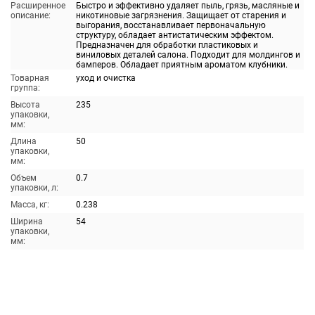
Расширенное
Быстро и эффективно удаляет пыль, грязь, масляные и
описание:
никотиновые загрязнения. Защищает от старения и
выгорания, восстанавливает первоначальную
структуру, обладает антистатическим эффектом.
Предназначен для обработки пластиковых и
виниловых деталей салона. Подходит для молдингов и
бамперов. Обладает приятным ароматом клубники.
Товарная
уход и очистка
группа:
Высота
235
упаковки,
мм:
Длина
50
упаковки,
мм:
Объем
0.7
упаковки, л:
Масса, кг:
0.238
Ширина
54
упаковки,
мм: