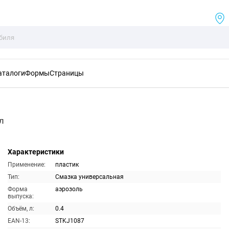
аталоги
Формы
Страницы
л
Характеристики
Применение:
пластик
Тип:
Смазка универсальная
Форма
аэрозоль
выпуска:
Объём, л:
0.4
EAN-13:
STKJ1087