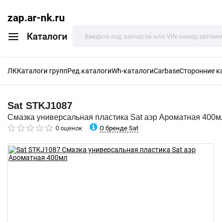
zap.ar-nk.ru
Каталоги
ЛК
Каталоги групп
Ред.каталоги
Wh-каталоги
Carbase
Сторонние к
Sat
STKJ1087
Смазка универсальная пластика Sat аэр Ароматная 400м
О бренде Sat
0 оценок