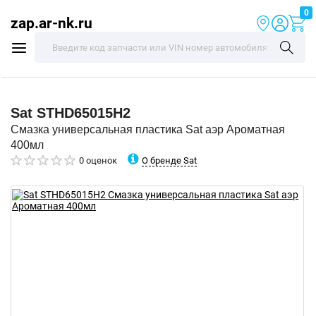
0
zap.ar-nk.ru
Sat
STHD65015H2
Смазка универсальная пластика Sat аэр Ароматная
400мл
О бренде Sat
0 оценок