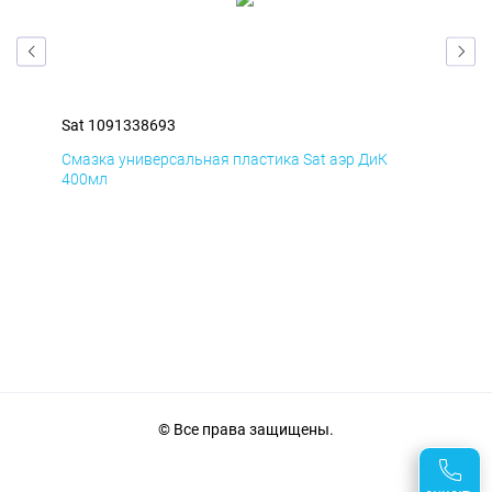
Sat 1091338693
Sat
Смазка универсальная пластика Sat аэр ДиК
Сма
400мл
40
© Все права защищены.