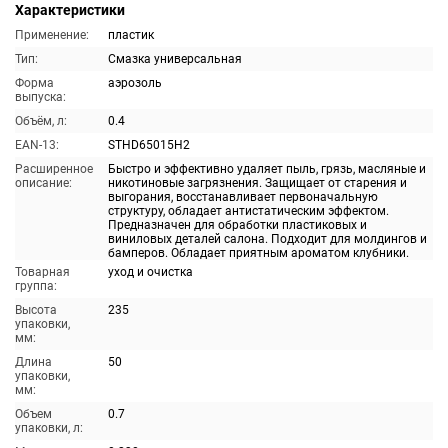
Характеристики
Применение:
пластик
Тип:
Смазка универсальная
Форма
аэрозоль
выпуска:
Объём, л:
0.4
EAN-13:
STHD65015H2
Расширенное
Быстро и эффективно удаляет пыль, грязь, масляные и
описание:
никотиновые загрязнения. Защищает от старения и
выгорания, восстанавливает первоначальную
структуру, обладает антистатическим эффектом.
Предназначен для обработки пластиковых и
виниловых деталей салона. Подходит для молдингов и
бамперов. Обладает приятным ароматом клубники.
Товарная
уход и очистка
группа:
Высота
235
упаковки,
мм:
Длина
50
упаковки,
мм:
Объем
0.7
упаковки, л: