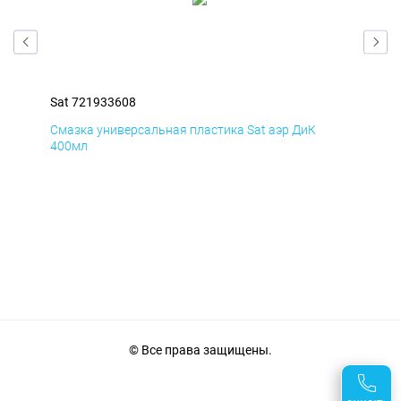
Sat 721933608
Sat
Смазка универсальная пластика Sat аэр ДиК
Сма
400мл
40
© Все права защищены.