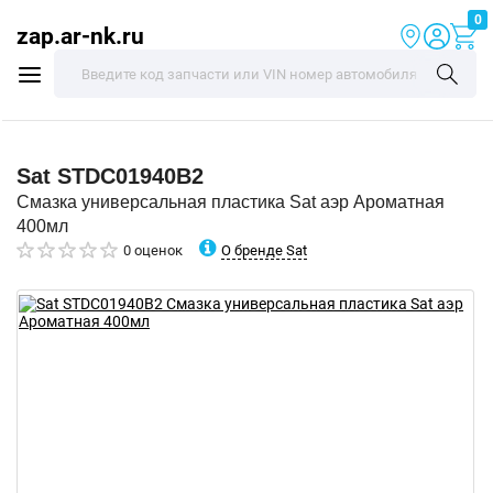
0
zap.ar-nk.ru
Sat
STDC01940B2
Смазка универсальная пластика Sat аэр Ароматная
400мл
О бренде Sat
0 оценок