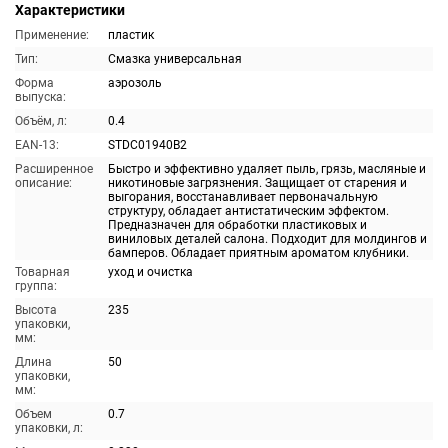
Характеристики
Применение:
пластик
Тип:
Смазка универсальная
Форма
аэрозоль
выпуска:
Объём, л:
0.4
EAN-13:
STDC01940B2
Расширенное
Быстро и эффективно удаляет пыль, грязь, масляные и
описание:
никотиновые загрязнения. Защищает от старения и
выгорания, восстанавливает первоначальную
структуру, обладает антистатическим эффектом.
Предназначен для обработки пластиковых и
виниловых деталей салона. Подходит для молдингов и
бамперов. Обладает приятным ароматом клубники.
Товарная
уход и очистка
группа:
Высота
235
упаковки,
мм:
Длина
50
упаковки,
мм:
Объем
0.7
упаковки, л: