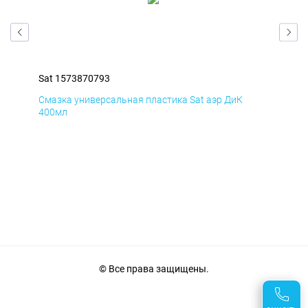
Sat 1573870793
Sat
Смазка универсальная пластика Sat аэр ДиК
Сма
400мл
40
© Все права защищены.