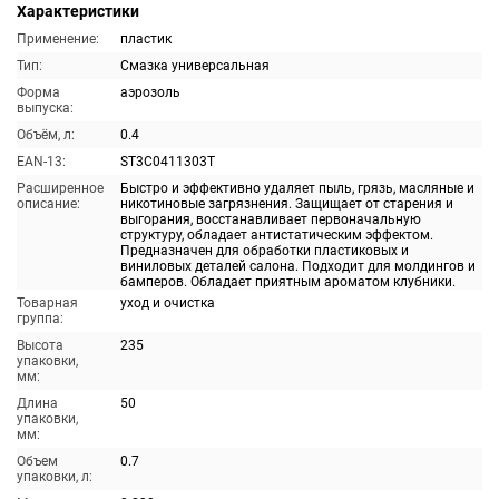
Характеристики
Применение:
пластик
Тип:
Смазка универсальная
Форма
аэрозоль
выпуска:
Объём, л:
0.4
EAN-13:
ST3C0411303T
Расширенное
Быстро и эффективно удаляет пыль, грязь, масляные и
описание:
никотиновые загрязнения. Защищает от старения и
выгорания, восстанавливает первоначальную
структуру, обладает антистатическим эффектом.
Предназначен для обработки пластиковых и
виниловых деталей салона. Подходит для молдингов и
бамперов. Обладает приятным ароматом клубники.
Товарная
уход и очистка
группа:
Высота
235
упаковки,
мм:
Длина
50
упаковки,
мм:
Объем
0.7
упаковки, л: