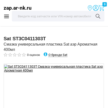
0
zap.ar-nk.ru
Sat
ST3C0411303T
Смазка универсальная пластика Sat аэр Ароматная
400мл
О бренде Sat
0 оценок