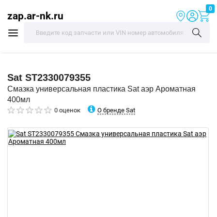
0
zap.ar-nk.ru
Sat
ST2330079355
Смазка универсальная пластика Sat аэр Ароматная
400мл
О бренде Sat
0 оценок