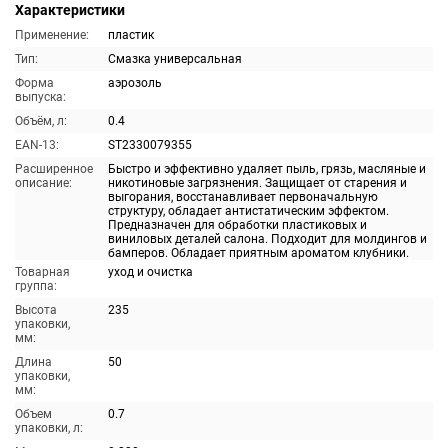
Характеристики
Применение:
пластик
Тип:
Смазка универсальная
Форма
аэрозоль
выпуска:
Объём, л:
0.4
EAN-13:
ST2330079355
Расширенное
Быстро и эффективно удаляет пыль, грязь, масляные и
описание:
никотиновые загрязнения. Защищает от старения и
выгорания, восстанавливает первоначальную
структуру, обладает антистатическим эффектом.
Предназначен для обработки пластиковых и
виниловых деталей салона. Подходит для молдингов и
бамперов. Обладает приятным ароматом клубники.
Товарная
уход и очистка
группа:
Высота
235
упаковки,
мм:
Длина
50
упаковки,
мм:
Объем
0.7
упаковки, л: