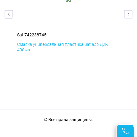
Sat 742238745
Sat
Смазка универсальная пластика Sat аэр ДиК
Сма
400мл
40
© Все права защищены.