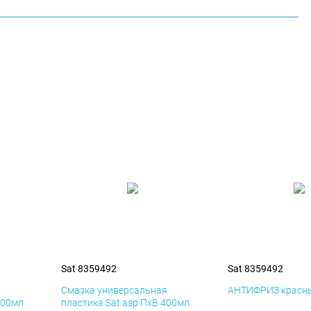
Sat 8359492
Sat 8359492
я
Смазка универсальная
АНТИФРИЗ красны
400мл
пластика Sat аэр ПхВ 400мл