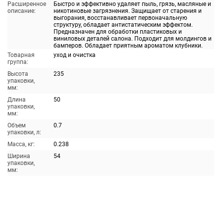
Расширенное
Быстро и эффективно удаляет пыль, грязь, масляные и
описание:
никотиновые загрязнения. Защищает от старения и
выгорания, восстанавливает первоначальную
структуру, обладает антистатическим эффектом.
Предназначен для обработки пластиковых и
виниловых деталей салона. Подходит для молдингов и
бамперов. Обладает приятным ароматом клубники.
Товарная
уход и очистка
группа:
Высота
235
упаковки,
мм:
Длина
50
упаковки,
мм:
Объем
0.7
упаковки, л:
Масса, кг:
0.238
Ширина
54
упаковки,
мм: