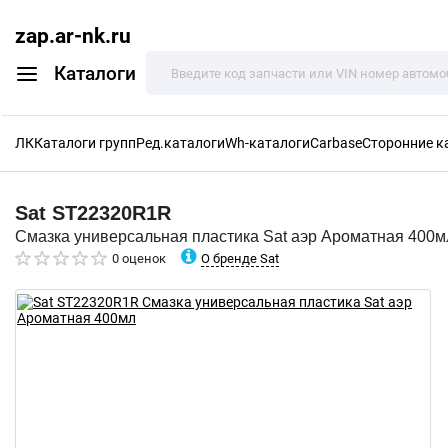
zap.ar-nk.ru
Каталоги
ЛК
Каталоги групп
Ред.каталоги
Wh-каталоги
Carbase
Сторонние к
Sat
ST22320R1R
Смазка универсальная пластика Sat аэр Ароматная 400м
О бренде Sat
0 оценок