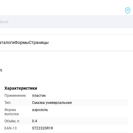
аталоги
Формы
Страницы
л
Характеристики
Применение:
пластик
Тип:
Смазка универсальная
Форма
аэрозоль
выпуска:
Объём, л:
0.4
EAN-13:
ST22320R1R