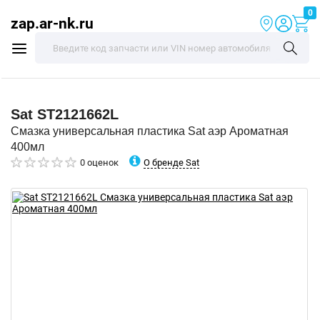
0
zap.ar-nk.ru
Sat
ST2121662L
Смазка универсальная пластика Sat аэр Ароматная
400мл
О бренде Sat
0 оценок