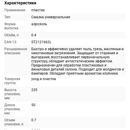
Характеристики
Применение:
пластик
Тип:
Смазка универсальная
Форма
аэрозоль
выпуска:
Объём, л:
0.4
EAN-13:
ST2121662L
Расширенное
Быстро и эффективно удаляет пыль, грязь, масляные и
описание:
никотиновые загрязнения. Защищает от старения и
выгорания, восстанавливает первоначальную
структуру, обладает антистатическим эффектом.
Предназначен для обработки пластиковых и
виниловых деталей салона. Подходит для молдингов и
бамперов. Обладает приятным ароматом клубники.
Товарная
уход и очистка
группа:
Высота
235
упаковки,
мм:
Длина
50
упаковки,
мм:
Объем
0.7
упаковки, л: