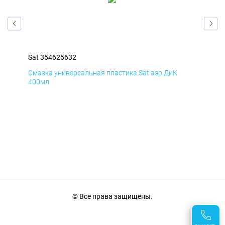
Sat 354625632
Sat
Смазка универсальная пластика Sat аэр ДиК
Сма
400мл
40
© Все права защищены.