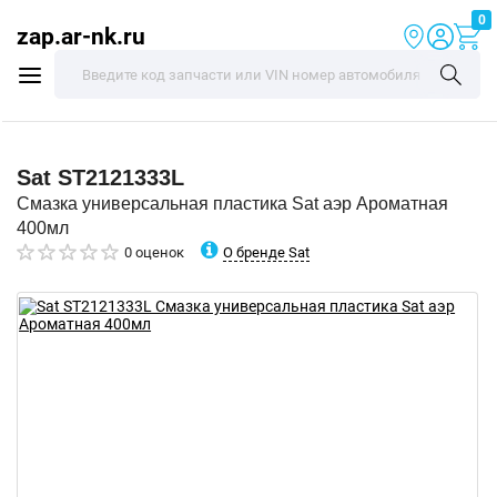
0
zap.ar-nk.ru
Sat
ST2121333L
Смазка универсальная пластика Sat аэр Ароматная
400мл
О бренде Sat
0 оценок