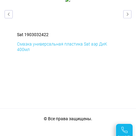
Sat 1903032422
Sat
Смазка универсальная пластика Sat аэр ДиК
Сма
400мл
40
© Все права защищены.