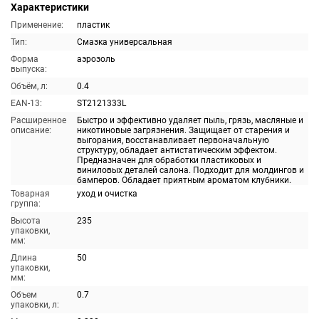
Характеристики
Применение:
пластик
Тип:
Смазка универсальная
Форма
аэрозоль
выпуска:
Объём, л:
0.4
EAN-13:
ST2121333L
Расширенное
Быстро и эффективно удаляет пыль, грязь, масляные и
описание:
никотиновые загрязнения. Защищает от старения и
выгорания, восстанавливает первоначальную
структуру, обладает антистатическим эффектом.
Предназначен для обработки пластиковых и
виниловых деталей салона. Подходит для молдингов и
бамперов. Обладает приятным ароматом клубники.
Товарная
уход и очистка
группа:
Высота
235
упаковки,
мм:
Длина
50
упаковки,
мм:
Объем
0.7
упаковки, л: