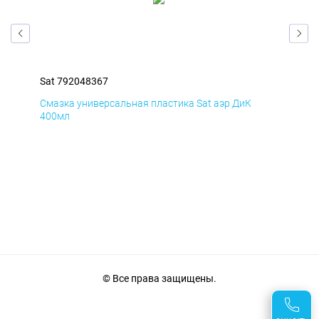
Sat 792048367
Sat
Смазка универсальная пластика Sat аэр ДиК
Сма
400мл
40
© Все права защищены.