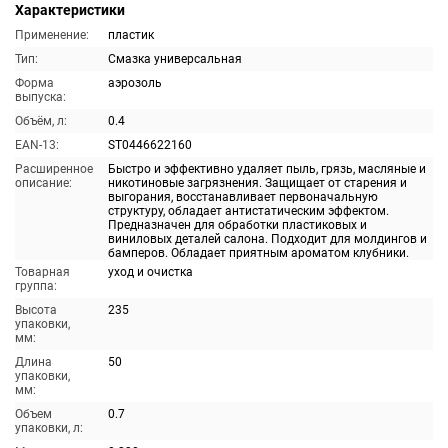
Характеристики
Применение:
пластик
Тип:
Смазка универсальная
Форма
аэрозоль
выпуска:
Объём, л:
0.4
EAN-13:
ST0446622160
Расширенное
Быстро и эффективно удаляет пыль, грязь, масляные и
описание:
никотиновые загрязнения. Защищает от старения и
выгорания, восстанавливает первоначальную
структуру, обладает антистатическим эффектом.
Предназначен для обработки пластиковых и
виниловых деталей салона. Подходит для молдингов и
бамперов. Обладает приятным ароматом клубники.
Товарная
уход и очистка
группа:
Высота
235
упаковки,
мм:
Длина
50
упаковки,
мм:
Объем
0.7
упаковки, л: