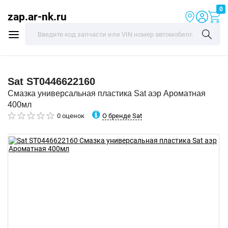
0
zap.ar-nk.ru
Sat
ST0446622160
Смазка универсальная пластика Sat аэр Ароматная
400мл
О бренде Sat
0 оценок