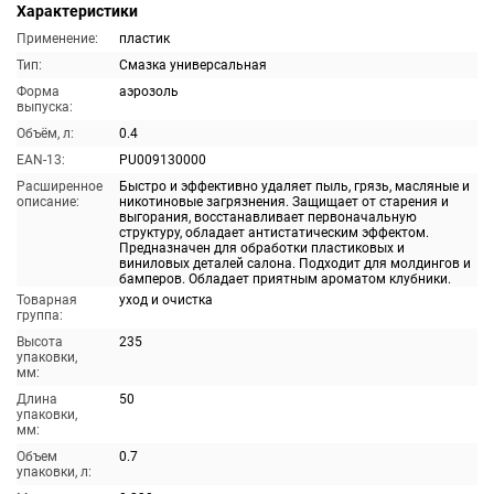
Характеристики
Применение:
пластик
Тип:
Смазка универсальная
Форма
аэрозоль
выпуска:
Объём, л:
0.4
EAN-13:
PU009130000
Расширенное
Быстро и эффективно удаляет пыль, грязь, масляные и
описание:
никотиновые загрязнения. Защищает от старения и
выгорания, восстанавливает первоначальную
структуру, обладает антистатическим эффектом.
Предназначен для обработки пластиковых и
виниловых деталей салона. Подходит для молдингов и
бамперов. Обладает приятным ароматом клубники.
Товарная
уход и очистка
группа:
Высота
235
упаковки,
мм:
Длина
50
упаковки,
мм:
Объем
0.7
упаковки, л: