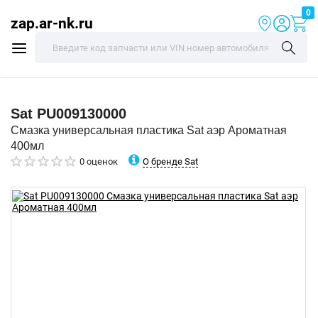
0
zap.ar-nk.ru
Sat
PU009130000
Смазка универсальная пластика Sat аэр Ароматная
400мл
О бренде Sat
0 оценок