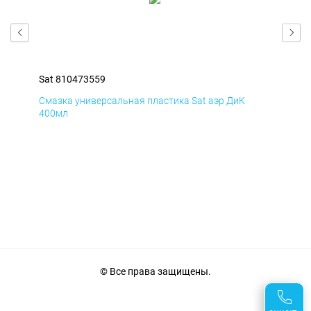
Sat 810473559
Sat
Смазка универсальная пластика Sat аэр ДиК
Сма
400мл
40
© Все права защищены.