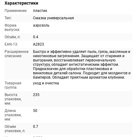
Характеристики
Применение:
пластик
Тип:
Смазка универсальная
Форма
аэрозоль
выпуска:
Объём, л:
0.4
EAN-13:
A2823
Расширенное
Быстро и эффективно удаляет пыль, грязь, масляные и
описание:
никотиновые загрязнения. Защищает от старения и
выгорания, восстанавливает первоначальную
структуру, обладает антистатическим эффектом.
Предназначен для обработки пластиковых и
виниловых деталей салона. Подходит для молдингов и
бамперов. Обладает приятным ароматом клубники.
Товарная
уход и очистка
группа:
Высота
235
упаковки,
мм:
Длина
50
упаковки,
мм:
Объем
0.7
упаковки, л: