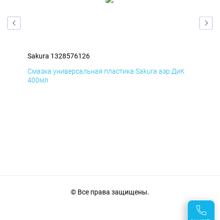
Sakura 1328576126
Sak
мД
Смазка универсальная пластика Sakura аэр ДиК
Сма
400мл
40
© Все права защищены.