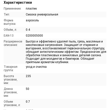
Характеристики
Применение:
пластик
Тип:
Смазка универсальная
Форма
аэрозоль
выпуска:
Объём, л:
0.4
EAN-13:
0200005000
Расширенное
Быстро и эффективно удаляет пыль, грязь, масляные и
описание:
никотиновые загрязнения. Защищает от старения и
выгорания, восстанавливает первоначальную структуру,
обладает антистатическим эффектом. Предназначен для
обработки пластиковых и виниловых деталей салона.
Подходит для молдингов и бамперов. Обладает
приятным ароматом клубники.
Товарная
уход и очистка
группа:
Высота
235
упаковки,
мм:
Длина
50
упаковки,
мм:
Объем
0.7
упаковки, л: