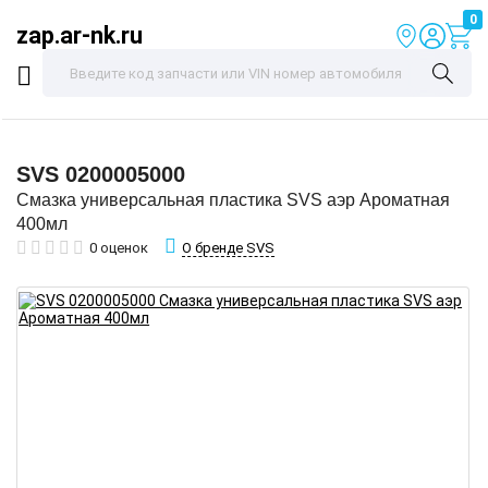
0
zap.ar-nk.ru
SVS
0200005000
Смазка универсальная пластика SVS аэр Ароматная
400мл
О бренде SVS
0 оценок