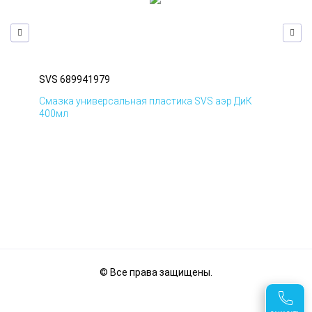
SVS 689941979
SVS
Смазка универсальная пластика SVS аэр ДиК
Сма
400мл
40
© Все права защищены.