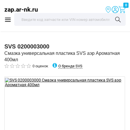
0
zap.ar-nk.ru
SVS
0200003000
Смазка универсальная пластика SVS аэр Ароматная
400мл
О бренде SVS
0 оценок