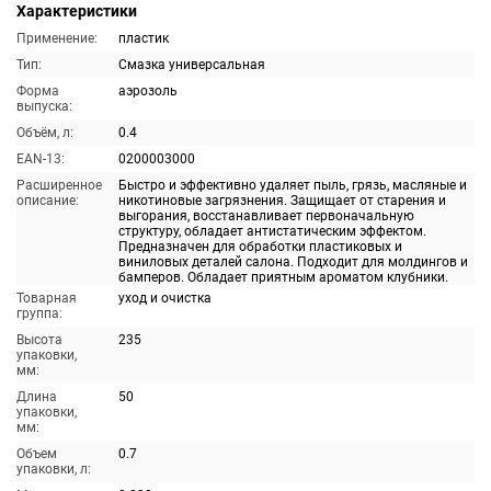
Характеристики
Применение:
пластик
Тип:
Смазка универсальная
Форма
аэрозоль
выпуска:
Объём, л:
0.4
EAN-13:
0200003000
Расширенное
Быстро и эффективно удаляет пыль, грязь, масляные и
описание:
никотиновые загрязнения. Защищает от старения и
выгорания, восстанавливает первоначальную
структуру, обладает антистатическим эффектом.
Предназначен для обработки пластиковых и
виниловых деталей салона. Подходит для молдингов и
бамперов. Обладает приятным ароматом клубники.
Товарная
уход и очистка
группа:
Высота
235
упаковки,
мм:
Длина
50
упаковки,
мм:
Объем
0.7
упаковки, л: