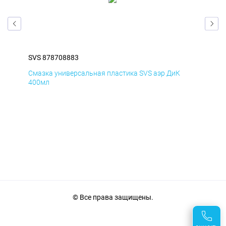
SVS 878708883
SVS
Смазка универсальная пластика SVS аэр ДиК
Сма
400мл
40
© Все права защищены.