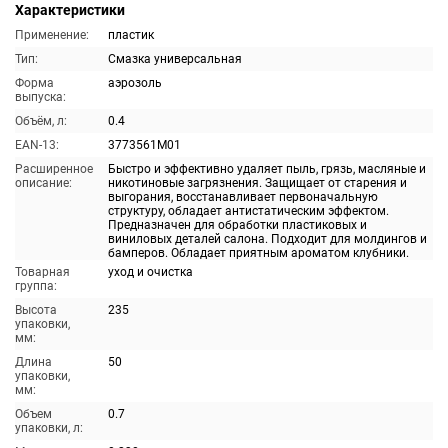
Характеристики
Применение:
пластик
Тип:
Смазка универсальная
Форма
аэрозоль
выпуска:
Объём, л:
0.4
EAN-13:
3773561M01
Расширенное
Быстро и эффективно удаляет пыль, грязь, масляные и
описание:
никотиновые загрязнения. Защищает от старения и
выгорания, восстанавливает первоначальную
структуру, обладает антистатическим эффектом.
Предназначен для обработки пластиковых и
виниловых деталей салона. Подходит для молдингов и
бамперов. Обладает приятным ароматом клубники.
Товарная
уход и очистка
группа:
Высота
235
упаковки,
мм:
Длина
50
упаковки,
мм:
Объем
0.7
упаковки, л: