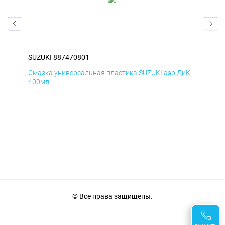
SUZUKI 887470801
SUZ
мД
Смазка универсальная пластика SUZUKI аэр ДиК
Сма
400мл
40
© Все права защищены.