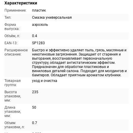
Характеристики
Применение:
пластик
Тип:
Смазка универсальная
Форма
аэрозоль
выпуска:
Объём, л:
0.4
EAN-13:
SP1283
Расширенное
Быстро и эффективно удаляет пыль, грязь, масляные и
описание:
никотиновые загрязнения. Защищает от старения и
выгорания, восстанавливает первоначальную
структуру, обладает антистатическим эффектом.
Предназначен для обработки пластиковых и
виниловых деталей салона. Подходит для молдингов и
бамперов. Обладает приятным ароматом клубники.
Товарная
уход и очистка
группа:
Высота
235
упаковки,
мм:
Длина
50
упаковки,
мм:
Объем
0.7
упаковки, л: