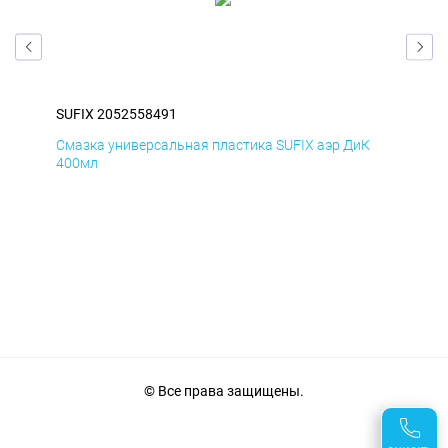
SUFIX 2052558491
SUF
Д
Смазка универсальная пластика SUFIX аэр ДиК
Сма
400мл
40
© Все права защищены.