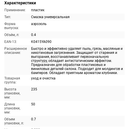
Характеристики
Применение:
пластик
Тип:
Смазка универсальная
Форма
аэрозоль
выпуска:
Объём, л:
0.4
EAN-13:
K0415YA090
Расширенное
Быстро и эффективно удаляет пыль, грязь, масляные и
описание:
никотиновые загрязнения. Защищает от старения и
выгорания, восстанавливает первоначальную
структуру, обладает антистатическим эффектом.
Предназначен для обработки пластиковых и
виниловых деталей салона. Подходит для молдингов и
бамперов. Обладает приятным ароматом клубники.
Товарная
уход и очистка
группа:
Высота
235
упаковки,
мм:
Длина
50
упаковки,
мм:
Объем
0.7
упаковки, л: