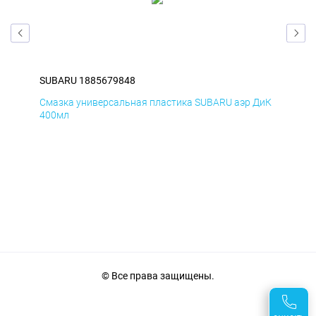
SUBARU 1885679848
SUB
БмД
Смазка универсальная пластика SUBARU аэр ДиК
Сма
400мл
40
© Все права защищены.