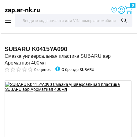
0
zap.ar-nk.ru
SUBARU
K0415YA090
Смазка универсальная пластика SUBARU аэр
Ароматная 400мл
О бренде SUBARU
0 оценок