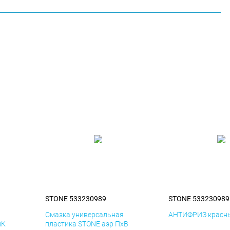
STONE 533230989
STONE 533230989
я
Смазка универсальная
АНТИФРИЗ красны
иК
пластика STONE аэр ПхВ