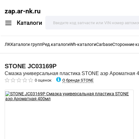
zap.ar-nk.ru
Каталоги
ЛК
Каталоги групп
Ред.каталоги
Wh-каталоги
Carbase
Сторонние к
STONE
JC03169P
Смазка универсальная пластика STONE аэр Ароматная 
О бренде STONE
0 оценок