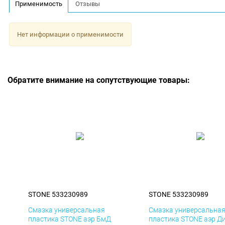
Применимость
Отзывы
Нет информации о применимости
Обратите внимание на сопутствующие товары:
STONE 533230989
STONE 533230989
Смазка универсальная
Смазка универсальна
пластика STONE аэр БмД
пластика STONE аэр Д