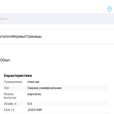
аталоги
Формы
Страницы
400мл
Характеристики
Применение:
пластик
Тип:
Смазка универсальная
Форма
аэрозоль
выпуска:
Объём, л:
0.4
EAN-13:
JC03169P