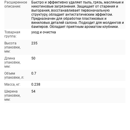
Расширенное
Быстро и эффективно удаляет пыль, грязь, масляные и
описание:
никотиновые загрязнения. Защищает от старения и
выгорания, восстанавливает первоначальную
структуру, обладает антистатическим эффектом.
Предназначен для обработки пластиковых и
виниловых деталей салона. Подходит для молдингов и
бамперов. Обладает приятным ароматом клубники.
Товарная
уход и очистка
группа:
Высота
235
упаковки,
мм:
Длина
50
упаковки,
мм:
Объем
0.7
упаковки, л:
Масса, кг:
0.238
Ширина
54
упаковки,
мм: