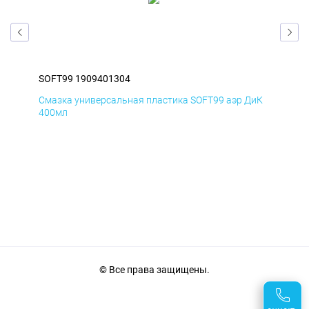
SOFT99 1909401304
SOF
БмД
Смазка универсальная пластика SOFT99 аэр ДиК
Сма
400мл
40
© Все права защищены.