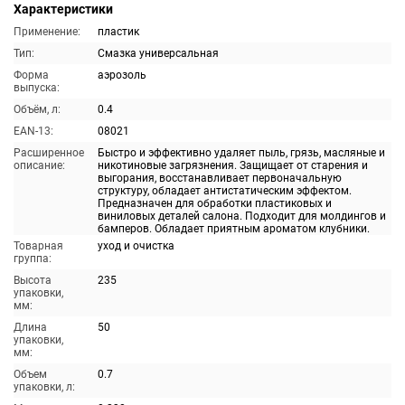
Характеристики
Применение:
пластик
Тип:
Смазка универсальная
Форма
аэрозоль
выпуска:
Объём, л:
0.4
EAN-13:
08021
Расширенное
Быстро и эффективно удаляет пыль, грязь, масляные и
описание:
никотиновые загрязнения. Защищает от старения и
выгорания, восстанавливает первоначальную
структуру, обладает антистатическим эффектом.
Предназначен для обработки пластиковых и
виниловых деталей салона. Подходит для молдингов и
бамперов. Обладает приятным ароматом клубники.
Товарная
уход и очистка
группа:
Высота
235
упаковки,
мм:
Длина
50
упаковки,
мм:
Объем
0.7
упаковки, л: