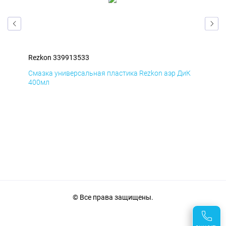
Rezkon 339913533
Rez
мД
Смазка универсальная пластика Rezkon аэр ДиК
Сма
400мл
40
© Все права защищены.