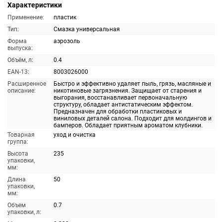
Характеристики
Применение:
пластик
Тип:
Смазка универсальная
Форма
аэрозоль
выпуска:
Объём, л:
0.4
EAN-13:
8003026000
Расширенное
Быстро и эффективно удаляет пыль, грязь, масляные и
описание:
никотиновые загрязнения. Защищает от старения и
выгорания, восстанавливает первоначальную
структуру, обладает антистатическим эффектом.
Предназначен для обработки пластиковых и
виниловых деталей салона. Подходит для молдингов и
бамперов. Обладает приятным ароматом клубники.
Товарная
уход и очистка
группа:
Высота
235
упаковки,
мм:
Длина
50
упаковки,
мм:
Объем
0.7
упаковки, л: