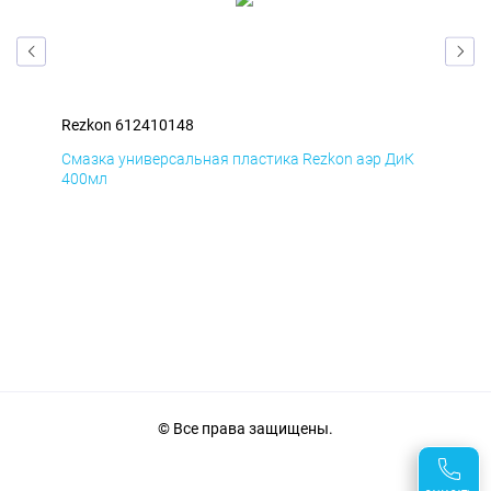
Rezkon 612410148
Rez
мД
Смазка универсальная пластика Rezkon аэр ДиК
Сма
400мл
40
© Все права защищены.