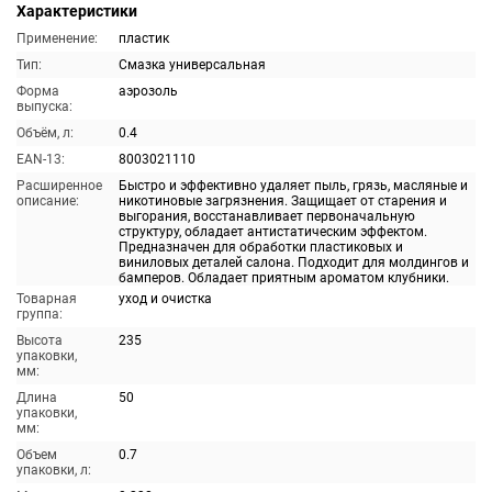
Характеристики
Применение:
пластик
Тип:
Смазка универсальная
Форма
аэрозоль
выпуска:
Объём, л:
0.4
EAN-13:
8003021110
Расширенное
Быстро и эффективно удаляет пыль, грязь, масляные и
описание:
никотиновые загрязнения. Защищает от старения и
выгорания, восстанавливает первоначальную
структуру, обладает антистатическим эффектом.
Предназначен для обработки пластиковых и
виниловых деталей салона. Подходит для молдингов и
бамперов. Обладает приятным ароматом клубники.
Товарная
уход и очистка
группа:
Высота
235
упаковки,
мм:
Длина
50
упаковки,
мм:
Объем
0.7
упаковки, л: